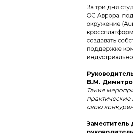
За три дня ст
ОС Аврора, по
окружение (Aur
кроссплатформ
создавать собс
поддержке ком
индустриально
Руководитель
В.М. Димитро
Такие меропри
практические
свою конкурен
Заместитель 
руководитель