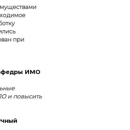
еимуществами
бходимое
ботку
ились
ован при
кафедры ИМО
льные
О и повысить
учный