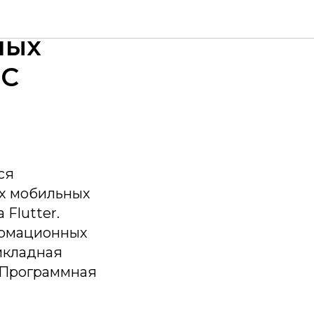
по
ных
ОС
ся
ых мобильных
Flutter.
ормационных
икладная
 "Программная