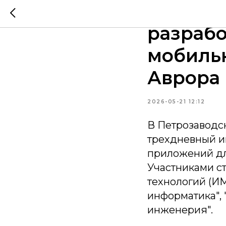
В ПетрГ
разраб
мобиль
Аврора
2026-05-21 12:12
В Петрозаводс
трехдневный и
приложений дл
Участниками с
технологий (И
информатика",
инженерия".