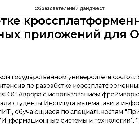
У состоялся интенсив 
Образовательный дайджест
отке кроссплатформен
ных приложений для 
ком государственном университете состоял
нтенсив по разработке кроссплатформенн
я ОС Аврора с использованием фреймворка 
тали студенты Института математики и инф
МИТ), обучающиеся по специальностям "Пр
 "Информационные системы и технологии",