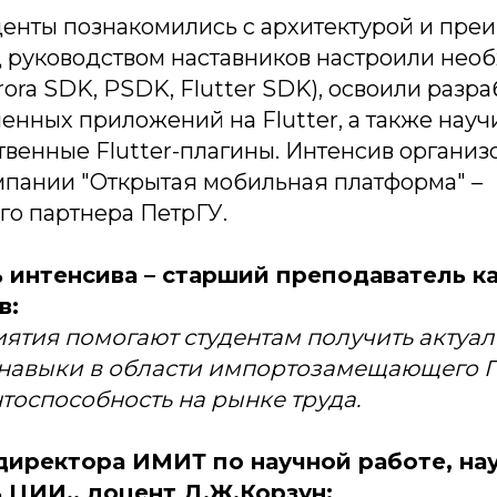
уденты познакомились с архитектурой и пр
д руководством наставников настроили нео
ora SDK, PSDK, Flutter SDK), освоили разра
енных приложений на Flutter, а также науч
твенные Flutter-плагины. Интенсив организ
пании "Открытая мобильная платформа" –
го партнера ПетрГУ.
 интенсива – старший преподаватель 
в:
ятия помогают студентам получить актуа
 навыки в области импортозамещающего П
тоспособность на рынке труда.
директора ИМИТ по научной работе, на
 ЦИИ., доцент Д.Ж.Корзун: