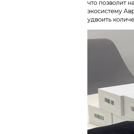
что позволит н
экосистему Авр
удвоить количе