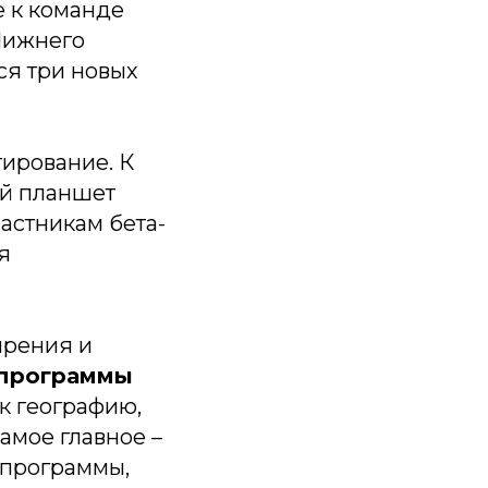
е к команде
 Нижнего
ся три новых
тирование. К
ый планшет
астникам бета-
я
ирения и
-программы
к географию,
самое главное –
-программы,