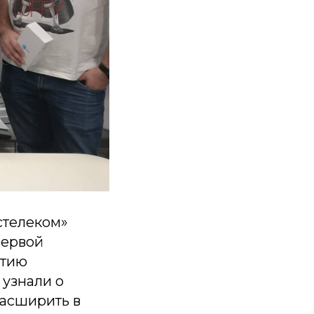
стелеком»
первой
етию
 узнали о
асширить в