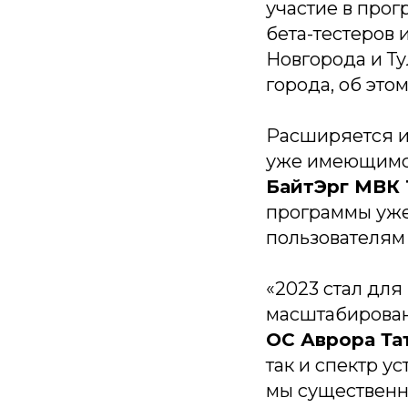
участие в прог
бета-тестеров 
Новгорода и Ту
города, об эт
Расширяется и 
уже имеющимся
БайтЭрг МВК 
программы уже
пользователям
«2023 стал дл
масштабирован
ОС Аврора Тат
так и спектр у
мы существенн