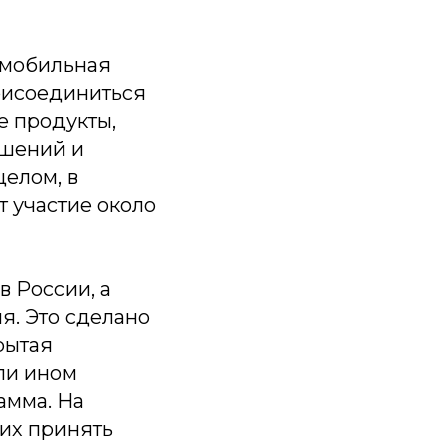
я мобильная
присоединиться
е продукты,
ешений и
целом, в
 участие около
в России, а
я. Это сделано
рытая
или ином
амма. На
их принять