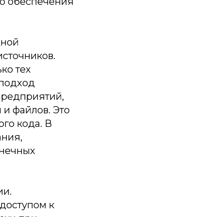
го обеспечения
дной
источников.
ко тех
 подход
предприятий,
и файлов. Это
го кода. В
ания,
онечных
ии.
доступом к