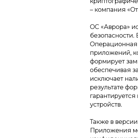
криптографиче
– компания «О
ОС «Аврора» и
безопасности.
Операционная с
приложений, к
формирует зам
обеспечивая з
исключает нали
результате фо
гарантируется
устройств.
Также в версии
Приложения мо