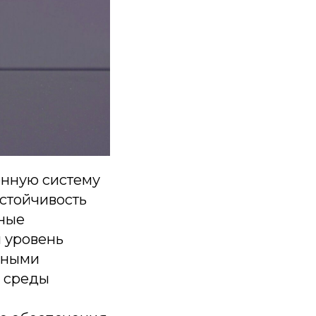
онную систему
устойчивость
ные
й уровень
енными
и среды