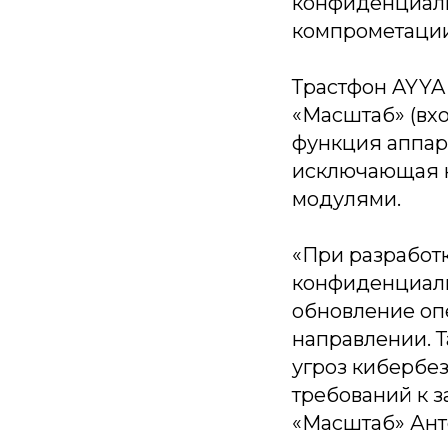
конфиденциаль
компрометации
Трастфон AYYA
«Масштаб» (вхо
функция аппар
исключающая 
модулями.
«При разработк
конфиденциаль
обновление оп
направлении. Т
угроз кибербе
требований к 
«Масштаб» Ант