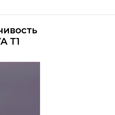
чивость
A T1