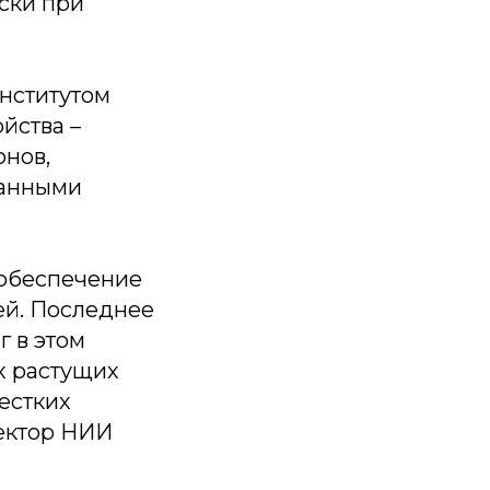
ски при
институтом
йства –
онов,
данными
 обеспечение
ей. Последнее
 в этом
х растущих
естких
ректор НИИ