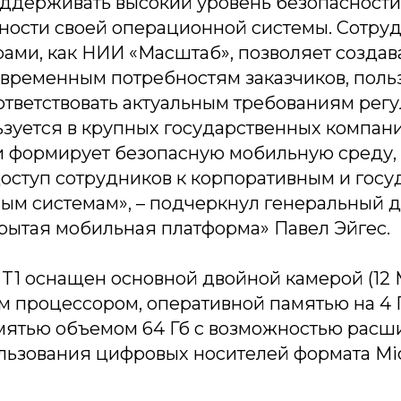
ддерживать высокий уровень безопасности,
ности своей операционной системы. Сотруд
ами, как НИИ «Масштаб», позволяет создав
временным потребностям заказчиков, поль
оответствовать актуальным требованиям рег
ьзуется в крупных государственных компан
и формирует безопасную мобильную среду,
ступ сотрудников к корпоративным и гос
м системам», – подчеркнул генеральный 
рытая мобильная платформа» Павел Эйгес.
T1 оснащен основной двойной камерой (12 М
 процессором, оперативной памятью на 4 Г
мятью объемом 64 Гб с возможностью расш
ользования цифровых носителей формата Mi