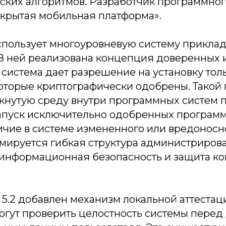
ских алгоритмов. Разработчик программно
ткрытая мобильная платформа».
спользует многоуровневую систему прикла
 В ней реализована концепция доверенных 
истема дает разрешение на установку толь
оторые криптографически одобрены. Такой
кнутую среду внутри программных систем 
апуск исключительно одобренных программ 
чие в системе измененного или вредоносно
рмируется гибкая структура администриров
 информационная безопасность и защита к
 5.2 добавлен механизм локальной аттестац
гут проверить целостность системы перед 