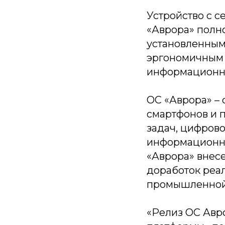
Устройство с 
«Аврора» полн
установленным
эргономичным 
информационны
ОС «Аврора» –
смартфонов и 
задач, цифров
информационно
«Аврора» внесе
доработок реал
промышленной 
«Релиз ОС Авр