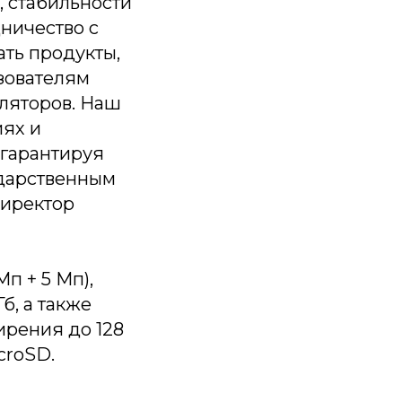
 стабильности
ничество с
ать продукты,
зователям
уляторов. Наш
иях и
 гарантируя
ударственным
директор
п + 5 Мп),
б, а также
ирения до 128
croSD.