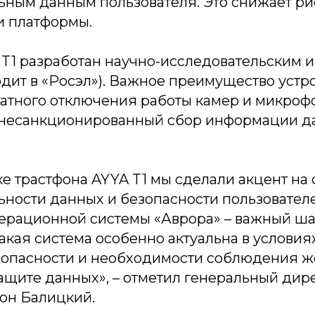
ным данным пользователя. Это снижает ри
 платформы.
 T1 разработан научно-исследовательским 
дит в «Росэл»). Важное преимущество устро
атного отключения работы камер и микроф
несанкционированный сбор информации 
е трастфона AYYA T1 мы сделали акцент на
ности данных и безопасности пользовател
ерационной системы «Аврора» – важный шаг
акая система особенно актуальна в условия
зопасности и необходимости соблюдения ж
защите данных», – отметил генеральный ди
он Балицкий.