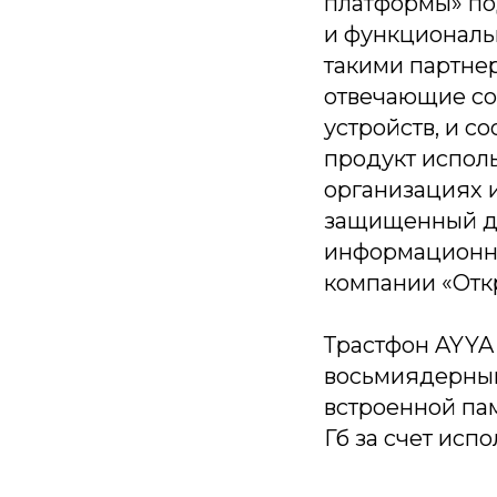
платформы» по
и функциональ
такими партнер
отвечающие со
устройств, и с
продукт испол
организациях 
защищенный до
информационны
компании «Отк
Трастфон AYYA 
восьмиядерным
встроенной па
Гб за счет исп