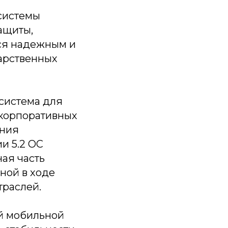
системы
ащиты,
ся надежным и
арственных
система для
 корпоративных
ения
и 5.2 ОС
ная часть
ной в ходе
траслей.
ой мобильной