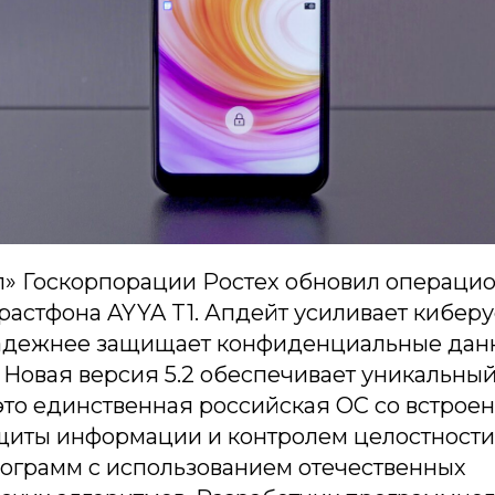
л» Госкорпорации Ростех обновил операци
растфона AYYA T1. Апдейт усиливает кибер
надежнее защищает конфиденциальные дан
 Новая версия 5.2 обеспечивает уникальны
 это единственная российская ОС со встро
щиты информации и контролем целостност
ограмм с использованием отечественных