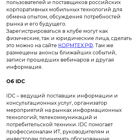
пользователей и поставщиков российских
корпоративных мобильных технологий для
обмена опытом, обсуждения потребностей
рынка и его будущего.
Зарегистрироваться в клубе могут как
физические, так и юридические лица, сделать
это можно на сайте
КОРМТЕХ.РФ
. Там же
размещены анонсы ближайших событий,
записи прошедших вебинаров и другая
информация.
Об IDC
IDC – ведущий поставщик информации и
консультационных услуг, организатор
мероприятий на рынках информационных
технологий, телекоммуникаций и
потребительской техники. IDC помогает
профессионалам ИТ, руководителям и
инвесторам принимать обоснованные