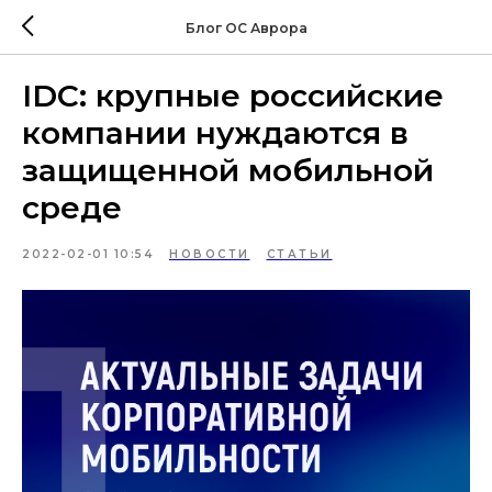
Блог ОС Аврора
IDC: крупные российские
компании нуждаются в
защищенной мобильной
среде
2022-02-01 10:54
НОВОСТИ
СТАТЬИ