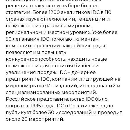
решения о закупках и выборе бизнес-
стратегии. Более 1200 аналитиков IDC в 110
странах изучают технологии, тенденции и
возможности отрасли на мировом,
региональном и местном уровнях. Уже более
50 лет знания IDC помогают клиентам
компании в решении важнейших задач,
позволяют им повышать
конкурентоспособность, находить новые
возможности для развития бизнеса и
увеличения продаж. IDC – дочернее
предприятие IDG, компании, лидирующей на
мировом рынке ИТ-изданий, исследований и
специализированных мероприятий.
Российское представительство IDC было
открыто в 1995 году. IDC в России ежегодно
публикует более 30 исследований и проводит
около 20 мероприятий.