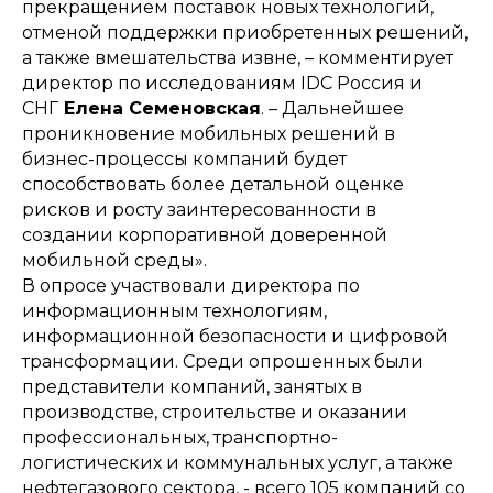
прекращением поставок новых технологий,
отменой поддержки приобретенных решений,
а также вмешательства извне, – комментирует
директор по исследованиям IDC Россия и
СНГ
Елена Семеновская
. – Дальнейшее
проникновение мобильных решений в
бизнес-процессы компаний будет
способствовать более детальной оценке
рисков и росту заинтересованности в
создании корпоративной доверенной
мобильной среды».
В опросе участвовали директора по
информационным технологиям,
информационной безопасности и цифровой
трансформации. Среди опрошенных были
представители компаний, занятых в
производстве, строительстве и оказании
профессиональных, транспортно-
логистических и коммунальных услуг, а также
нефтегазового сектора, - всего 105 компаний со