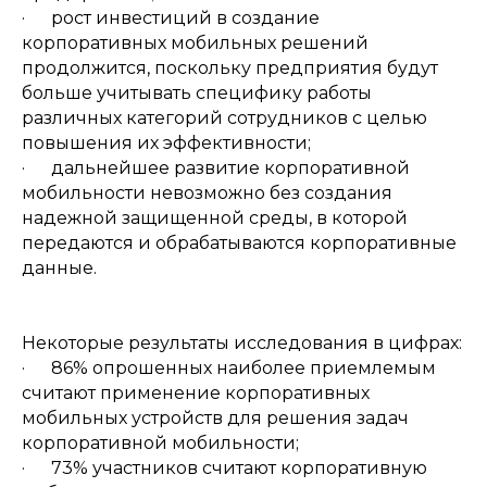
· рост инвестиций в создание
корпоративных мобильных решений
продолжится, поскольку предприятия будут
больше учитывать специфику работы
различных категорий сотрудников с целью
повышения их эффективности;
· дальнейшее развитие корпоративной
мобильности невозможно без создания
надежной защищенной среды, в которой
передаются и обрабатываются корпоративные
данные.
Некоторые результаты исследования в цифрах:
· 86% опрошенных наиболее приемлемым
считают применение корпоративных
мобильных устройств для решения задач
корпоративной мобильности;
· 73% участников считают корпоративную